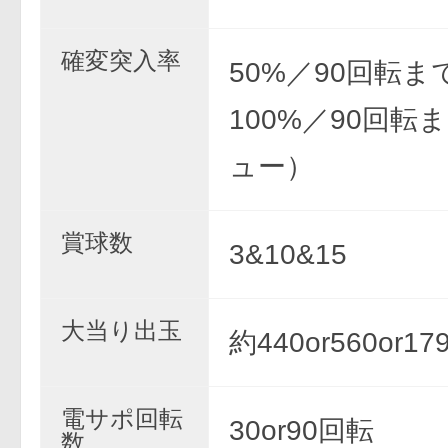
確変突入率
50%／90回転
100%／90回転
ュー）
賞球数
3&10&15
大当り出玉
約440or560or17
電サポ回転
30or90回転
数