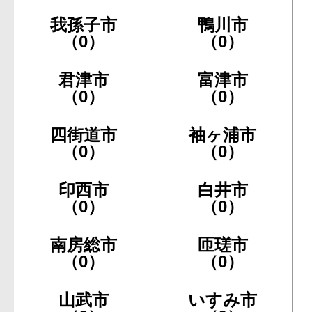
我孫子市
鴨川市
（0）
（0）
君津市
富津市
（0）
（0）
四街道市
袖ヶ浦市
（0）
（0）
印西市
白井市
（0）
（0）
南房総市
匝瑳市
（0）
（0）
山武市
いすみ市