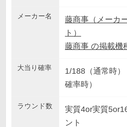
メーカー名
藤商事（メーカ
ト）
藤商事 の掲載機
大当り確率
1/188（通常時） 
確率時）
ラウンド数
実質4or実質5or1
ント