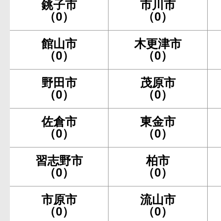
銚子市
市川市
（0）
（0）
館山市
木更津市
（0）
（0）
野田市
茂原市
（0）
（0）
佐倉市
東金市
（0）
（0）
習志野市
柏市
（0）
（0）
市原市
流山市
（0）
（0）