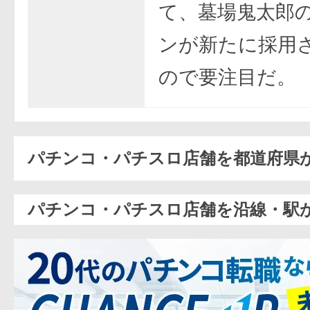
て、墓場鬼太郎
ンが新たに採用
ので要注目だ。
パチンコ・パチスロ店舗を都道府県
パチンコ・パチスロ店舗を沿線・駅