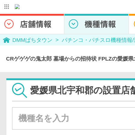
DMMぱちタウン
パチンコ・パチスロ機種情報
CRゲゲゲの鬼太郎 墓場からの招待状 FPLZの愛媛
愛媛県北宇和郡の設置店