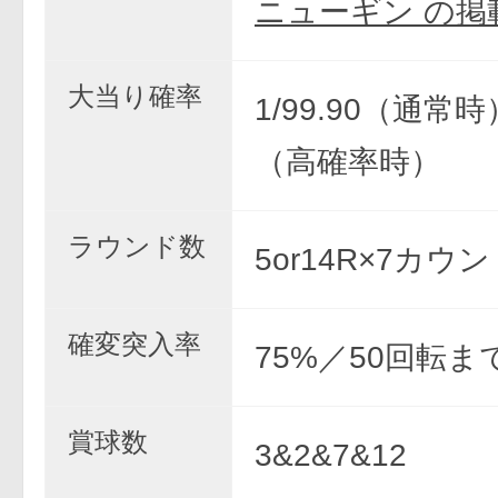
ニューギン の掲
大当り確率
1/99.90（通常時）
（高確率時）
ラウンド数
5or14R×7カウ
確変突入率
75%／50回転ま
賞球数
3&2&7&12