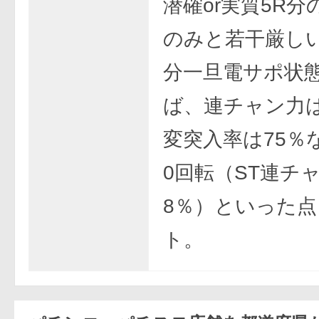
潜確or実質5R
のみと若干厳し
分一旦電サポ状
ば、連チャン力
変突入率は75％な
0回転（ST連チャ
8％）といった
ト。