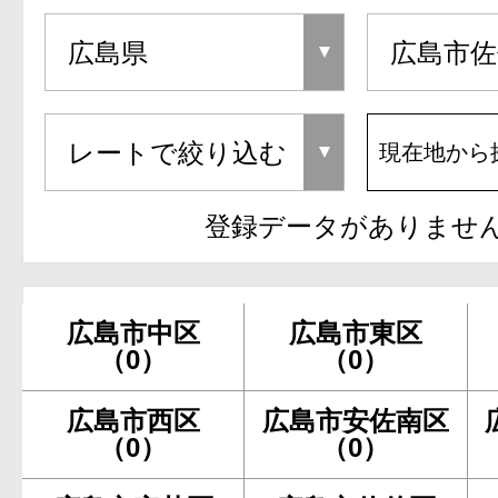
現在地から
登録データがありませ
広島市中区
広島市東区
（0）
（0）
広島市西区
広島市安佐南区
（0）
（0）