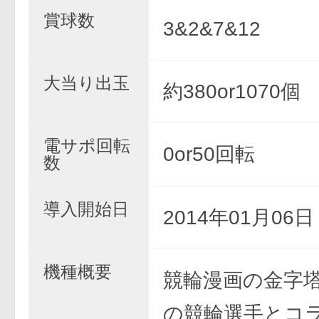
賞球数
3&2&7&12
大当り出玉
約380or1070個
電サポ回転
0or50回転
数
導入開始日
2014年01月06
機種概要
競輪漫画の金字
の競輪選手とコ