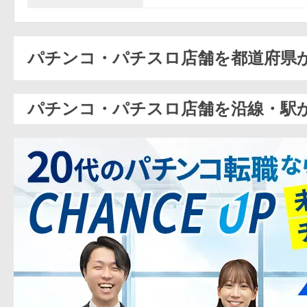
パチンコ・パチスロ店舗を都道府県
パチンコ・パチスロ店舗を沿線・駅