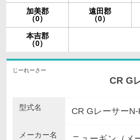
加美郡
遠田郡
（0）
（0）
本吉郡
（0）
じーれーさー
CR Gレーサ
型式名
CR GレーサーN-
メーカー名
ニューギン（メ