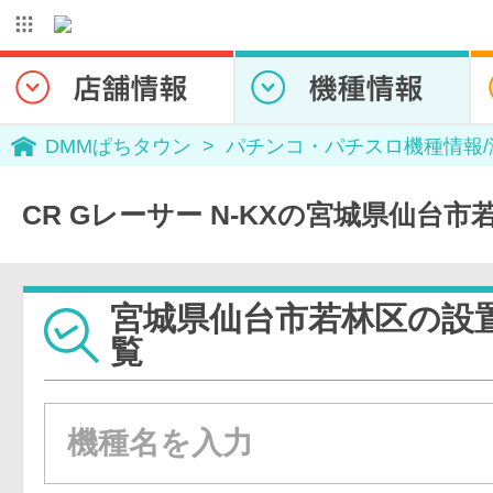
DMMぱちタウン
パチンコ・パチスロ機種情報
CR Gレーサー N-KXの宮城県仙台
宮城県仙台市若林区の設
覧