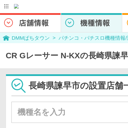
DMMぱちタウン
パチンコ・パチスロ機種情報
CR Gレーサー N-KXの長崎県
長崎県諫早市の設置店舗