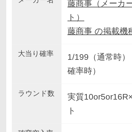
藤商事（メーカ
ト）
藤商事 の掲載機
大当り確率
1/199（通常時） 
確率時）
ラウンド数
実質10or5or16
ト