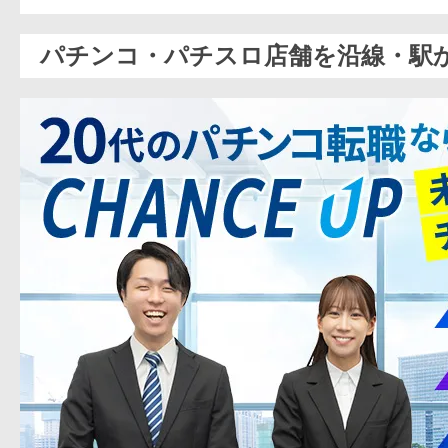
パチンコ・パチスロ店舗を沿線・駅