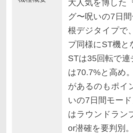
大人気を博した『
グ〜呪いの7日間
根デジタイプで、
プ同様にST機と
STは35回転で
は70.7%と高め
があるのもポイ
いの7日間モード
はラウンドラン
or潜確を要判別