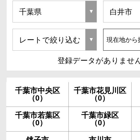
現在地から
登録データがありませ
千葉市中央区
千葉市花見川区
（0）
（0）
千葉市若葉区
千葉市緑区
（0）
（0）
銚子市
市川市