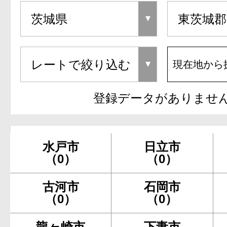
現在地から
登録データがありませ
水戸市
日立市
（0）
（0）
古河市
石岡市
（0）
（0）
龍ヶ崎市
下妻市