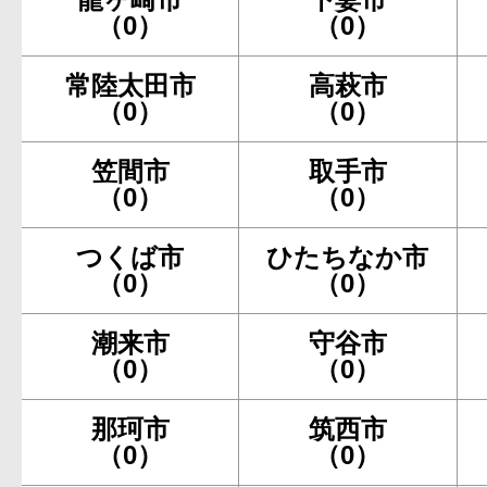
（0）
（0）
常陸太田市
高萩市
（0）
（0）
笠間市
取手市
（0）
（0）
つくば市
ひたちなか市
（0）
（0）
潮来市
守谷市
（0）
（0）
那珂市
筑西市
（0）
（0）