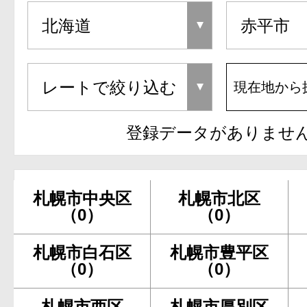
現在地から
登録データがありませ
札幌市中央区
札幌市北区
（0）
（0）
札幌市白石区
札幌市豊平区
（0）
（0）
札幌市西区
札幌市厚別区