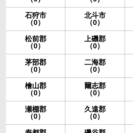
石狩市
北斗市
（0）
（0）
松前郡
上磯郡
（0）
（0）
茅部郡
二海郡
（0）
（0）
檜山郡
爾志郡
（0）
（0）
瀬棚郡
久遠郡
（0）
（0）
寿都郡
磯谷郡