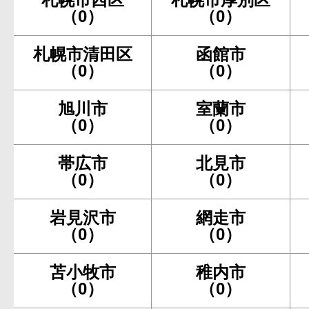
（0）
（0）
札幌市清田区
函館市
（0）
（0）
旭川市
室蘭市
（0）
（0）
帯広市
北見市
（0）
（0）
岩見沢市
網走市
（0）
（0）
苫小牧市
稚内市
（0）
（0）