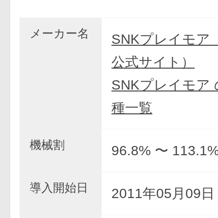
メーカー名
SNKプレイモア
公式サイト）
SNKプレイモア
種一覧
機械割
96.8% 〜 113.1
導入開始日
2011年05月09