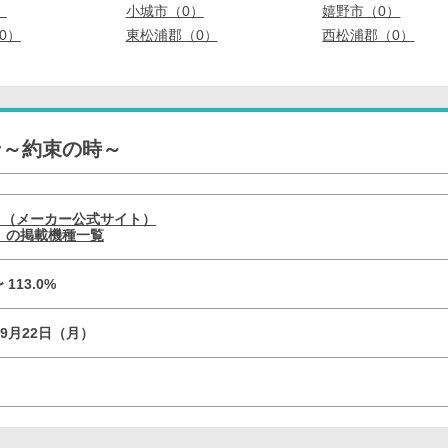
）
小城市（0）
嬉野市（0）
0）
東松浦郡（0）
西松浦郡（0）
き
ン～約束の時～
ィ（メーカー公式サイト）
 の掲載機種一覧
〜 113.0%
09月22日（月）