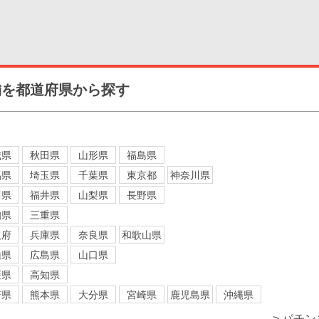
舗を都道府県から探す
城県
秋田県
山形県
福島県
馬県
埼玉県
千葉県
東京都
神奈川県
川県
福井県
山梨県
長野県
知県
三重県
阪府
兵庫県
奈良県
和歌山県
山県
広島県
山口県
媛県
高知県
崎県
熊本県
大分県
宮崎県
鹿児島県
沖縄県
> パチ