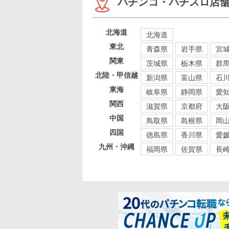
パチンコ・パチスロ店
北海道
北海道
東北
青森県
岩手県
宮
関東
茨城県
栃木県
群
北陸・甲信越
新潟県
富山県
石
東海
岐阜県
静岡県
愛
関西
滋賀県
京都府
大
中国
鳥取県
島根県
岡
四国
徳島県
香川県
愛
九州・沖縄
福岡県
佐賀県
長