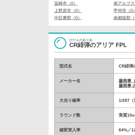
韮崎市（0）
南アルプス
上野原市（0）
甲州市（0
中巨摩郡（0）
南都留郡（
ひだんのありあ
CR緋弾のアリア FPL
型式名
CR緋弾
メーカー名
藤商事
藤商事 
大当り確率
1/297
ラウンド数
実質10o
確変突入率
64%／