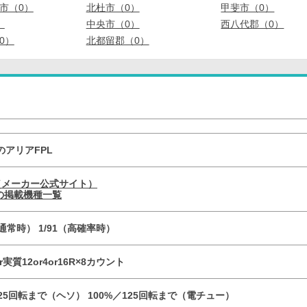
市（0）
北杜市（0）
甲斐市（0）
）
中央市（0）
西八代郡（0）
0）
北都留郡（0）
のアリアFPL
（メーカー公式サイト）
の掲載機種一覧
（通常時） 1/91（高確率時）
r実質12or4or16R×8カウント
125回転まで（ヘソ） 100%／125回転まで（電チュー）