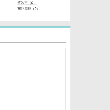
笛吹市（0）
南巨摩郡（0）