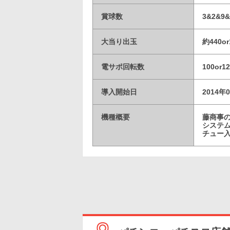
賞球数
3&2&9&
大当り出玉
約440or
電サポ回転数
100or1
導入開始日
2014年
機種概要
藤商事
システ
チュー入