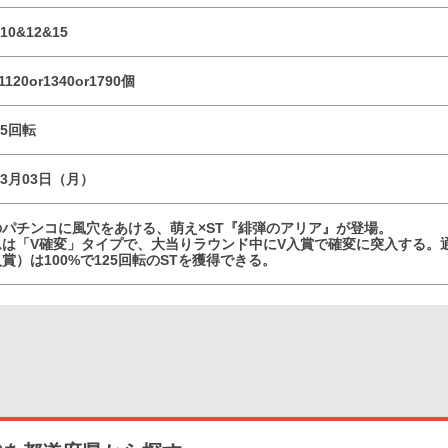
10&12&15
1120or1340or1790個
25回転
03月03日（月）
のパチンコに風穴をあける、萌え×ST『緋弾のアリア』が登場。
ムは「V確変」タイプで、大当りラウンド中にV入賞で確変に突入する。通
賞）は100%で125回転のSTを獲得できる。