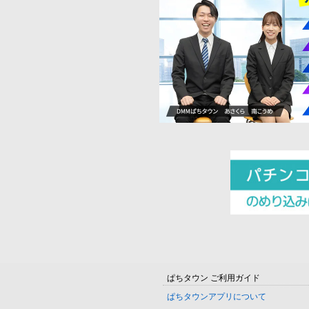
ぱちタウン ご利用ガイド
ぱちタウンアプリについて