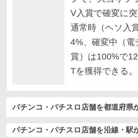
V入賞で確変に
通常時（ヘソ入賞
4%、確変中（電
賞）は100%で1
Tを獲得できる。
パチンコ・パチスロ店舗を都道府県
パチンコ・パチスロ店舗を沿線・駅