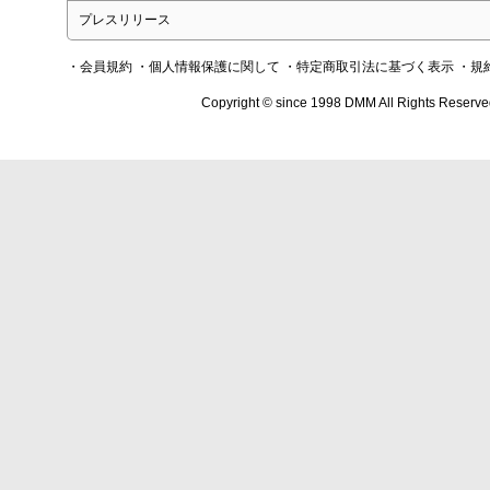
プレスリリース
・会員規約
・個人情報保護に関して
・特定商取引法に基づく表示
・規
Copyright © since 1998 DMM All Rights Reserve