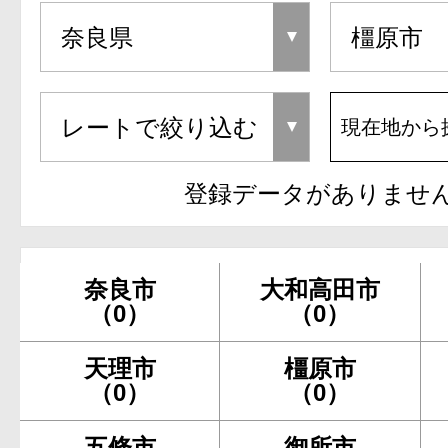
現在地から
登録データがありませ
奈良市
大和高田市
（0）
（0）
天理市
橿原市
（0）
（0）
五條市
御所市