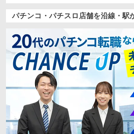
パチンコ・パチスロ店舗を沿線・駅