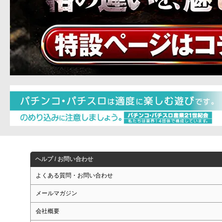
ヘルプ / お問い合わせ
よくある質問・お問い合わせ
メールマガジン
会社概要