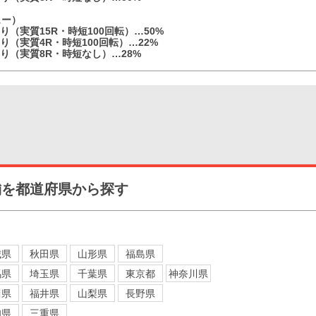
ュー）
当り（実質15R・時短100回転）…50%
当り（実質4R・時短100回転）…22%
当り（実質8R・時短なし）…28%
舗を都道府県から探す
城県
秋田県
山形県
福島県
馬県
埼玉県
千葉県
東京都
神奈川県
川県
福井県
山梨県
長野県
知県
三重県