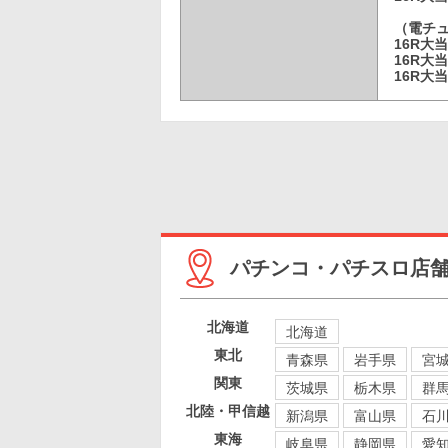
（電チ
16R大
16R大
16R大
パチンコ・パチスロ店
北海道
北海道
東北
青森県
岩手県
宮
関東
茨城県
栃木県
群
北陸・甲信越
新潟県
富山県
石
東海
岐阜県
静岡県
愛