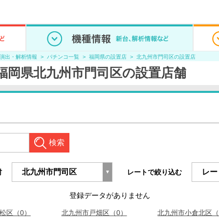
/演出・解析情報
パチンコ一覧
福岡県の設置店
北九州市門司区の設置店
の福岡県北九州市門司区の設置店舗
検索
村
レートで絞り込む
登録データがありません
松区（0）
北九州市戸畑区（0）
北九州市小倉北区（