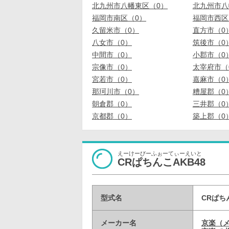
北九州市八幡東区（0）
北九州市八
福岡市南区（0）
福岡市西区
久留米市（0）
直方市（0
八女市（0）
筑後市（0
中間市（0）
小郡市（0
宗像市（0）
太宰府市（
宮若市（0）
嘉麻市（0
那珂川市（0）
糟屋郡（0
朝倉郡（0）
三井郡（0
京都郡（0）
築上郡（0
えーけーびーふぉーてぃーえいと
CRぱちんこAKB48
型式名
CRぱちん
メーカー名
京楽（