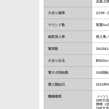
京楽 の
大当り確率
1/199
ラウンド数
実質4or
確変突入率
突入率／
賞球数
3&10&1
大当り出玉
約520or
電サポ回転数
100回転
導入開始日
2012年
機種概要
（ヘソ
16R大
突時（出
16R大