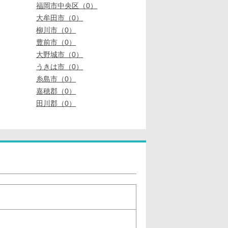
福岡市中央区（0）
大牟田市（0）
柳川市（0）
豊前市（0）
大野城市（0）
うきは市（0）
糸島市（0）
嘉穂郡（0）
田川郡（0）