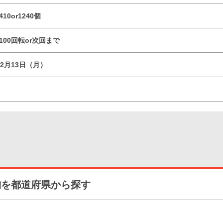
410or1240個
or100回転or次回まで
12月13日（月）
舗を都道府県から探す