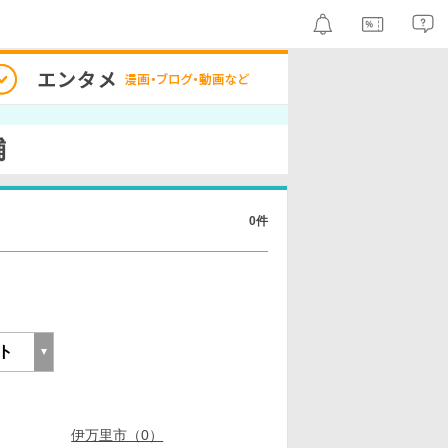
舗
0件
伊万里市（0）