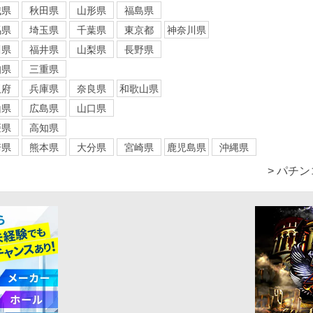
城県
秋田県
山形県
福島県
馬県
埼玉県
千葉県
東京都
神奈川県
川県
福井県
山梨県
長野県
知県
三重県
阪府
兵庫県
奈良県
和歌山県
山県
広島県
山口県
媛県
高知県
崎県
熊本県
大分県
宮崎県
鹿児島県
沖縄県
> パチ