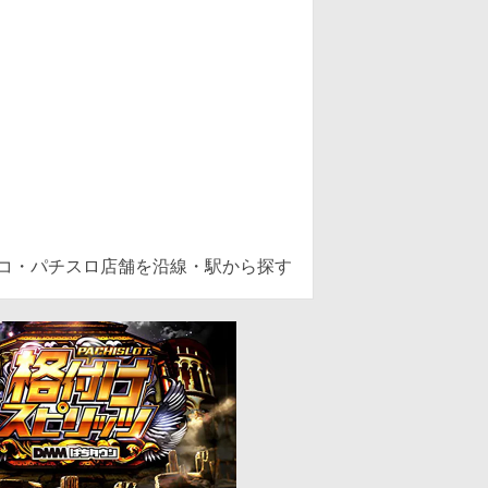
ンコ・パチスロ店舗を沿線・駅から探す