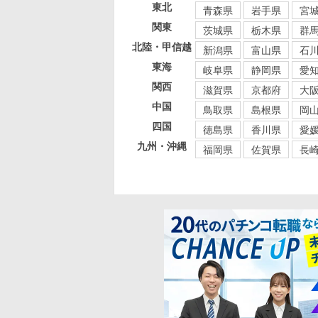
東北
青森県
岩手県
宮
関東
茨城県
栃木県
群
北陸・甲信越
新潟県
富山県
石
東海
岐阜県
静岡県
愛
関西
滋賀県
京都府
大
中国
鳥取県
島根県
岡
四国
徳島県
香川県
愛
九州・沖縄
福岡県
佐賀県
長