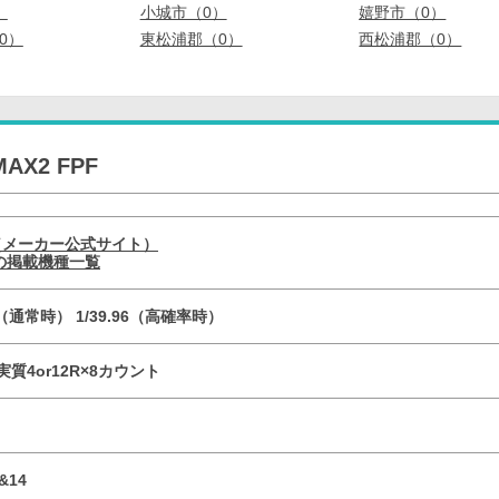
）
小城市（0）
嬉野市（0）
0）
東松浦郡（0）
西松浦郡（0）
X2 FPF
（メーカー公式サイト）
の掲載機種一覧
.1（通常時） 1/39.96（高確率時）
実質4or12R×8カウント
&14