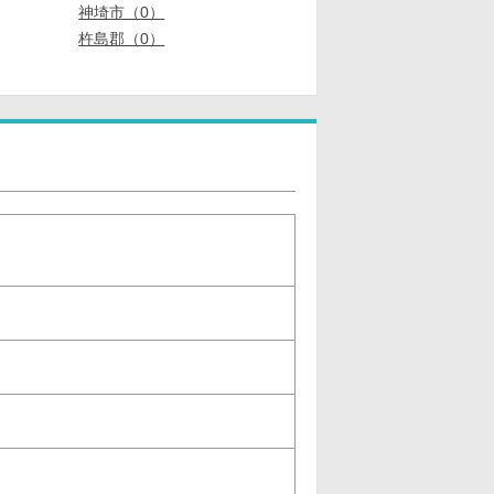
神埼市（0）
杵島郡（0）