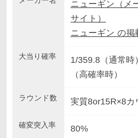
メーカー名
ニューギン（メ
サイト）
ニューギン の掲
大当り確率
1/359.8（通常時）
（高確率時）
ラウンド数
実質8or15R×8
確変突入率
80%