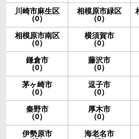
川崎市麻生区
相模原市緑区
（0）
（0）
相模原市南区
横須賀市
（0）
（0）
鎌倉市
藤沢市
（0）
（0）
茅ヶ崎市
逗子市
（0）
（0）
秦野市
厚木市
（0）
（0）
伊勢原市
海老名市