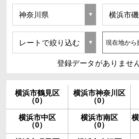
現在地から
登録データがありませ
横浜市鶴見区
横浜市神奈川区
（0）
（0）
横浜市中区
横浜市南区
横
（0）
（0）