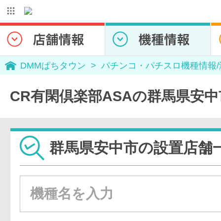
DMMぱちタウン
パチンコ・パチスロ機種情報
CR有閑倶楽部ASAの群馬県安
群馬県安中市の設置店舗