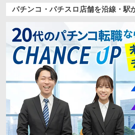
パチンコ・パチスロ店舗を沿線・駅