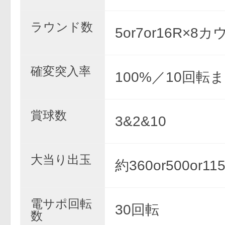
ラウンド数
5or7or16R×8
確変突入率
100%／10回転
賞球数
3&2&10
大当り出玉
約360or500or11
電サポ回転
30回転
数