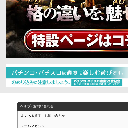
ヘルプ / お問い合わせ
よくある質問・お問い合わせ
メールマガジン