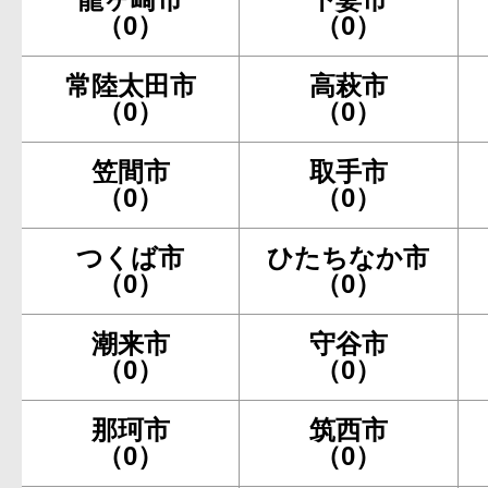
（0）
（0）
常陸太田市
高萩市
（0）
（0）
笠間市
取手市
（0）
（0）
つくば市
ひたちなか市
（0）
（0）
潮来市
守谷市
（0）
（0）
那珂市
筑西市
（0）
（0）