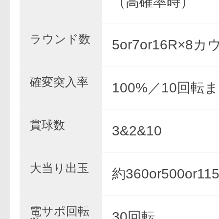
（高確率時）
ラウンド数
5or7or16R×8
確変突入率
100%／10回転
賞球数
3&2&10
大当り出玉
約360or500or11
電サポ回転
30回転