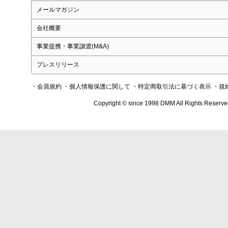
メールマガジン
会社概要
事業提携・事業譲渡(M&A)
プレスリリース
・会員規約
・個人情報保護に関して
・特定商取引法に基づく表示
・規
Copyright © since 1998 DMM All Rights Reserve