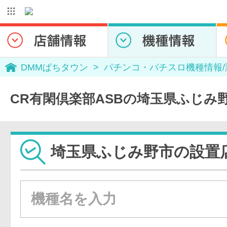
DMMぱちタウン
パチンコ・パチスロ機種情報
CR有閑倶楽部ASBの埼玉県ふじみ
埼玉県ふじみ野市の設置