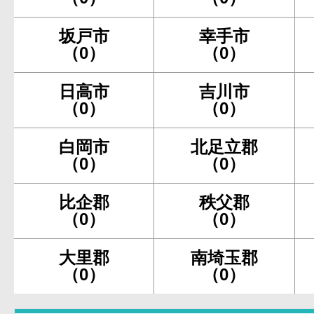
坂戸市
幸手市
（0）
（0）
日高市
吉川市
（0）
（0）
白岡市
北足立郡
（0）
（0）
比企郡
秩父郡
（0）
（0）
大里郡
南埼玉郡
（0）
（0）