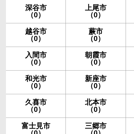
深谷市
上尾市
（0）
（0）
越谷市
蕨市
（0）
（0）
入間市
朝霞市
（0）
（0）
和光市
新座市
（0）
（0）
久喜市
北本市
（0）
（0）
富士見市
三郷市
（0）
（0）