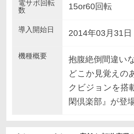
電サポ回転
15or60回転
数
導入開始日
2014年03月31
機種概要
抱腹絶倒間違いな
どこか見覚えの
クビジョンを搭
閑倶楽部』が登