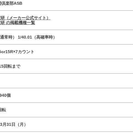
閑倶楽部ASB
電研（メーカー公式サイト）
研 の掲載機種一覧
9（通常時） 1/40.01（高確率時）
5or15R×7カウント
／15回転まで
940個
0回転
03月31日（月）