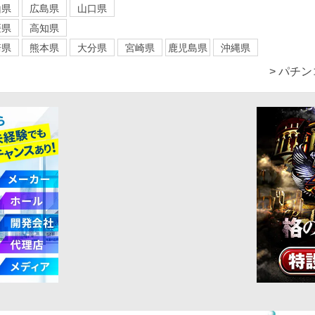
山県
広島県
山口県
媛県
高知県
崎県
熊本県
大分県
宮崎県
鹿児島県
沖縄県
> パチ