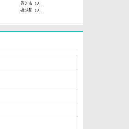
香芝市（0）
磯城郡（0）