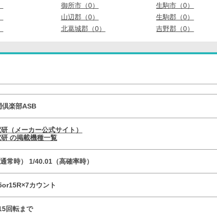
）
御所市（0）
生駒市（0）
）
山辺郡（0）
生駒郡（0）
）
北葛城郡（0）
吉野郡（0）
閑倶楽部ASB
電研（メーカー公式サイト）
研 の掲載機種一覧
9（通常時） 1/40.01（高確率時）
5or15R×7カウント
／15回転まで