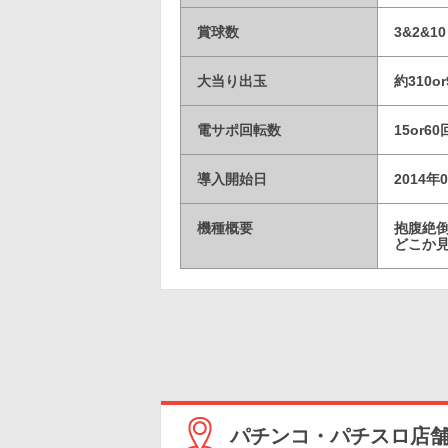
賞球数
3&2&10
大当り出玉
約310or
電サポ回転数
15or6
導入開始日
2014年
機種概要
抱腹絶倒
どこか
パチンコ・パチスロ店