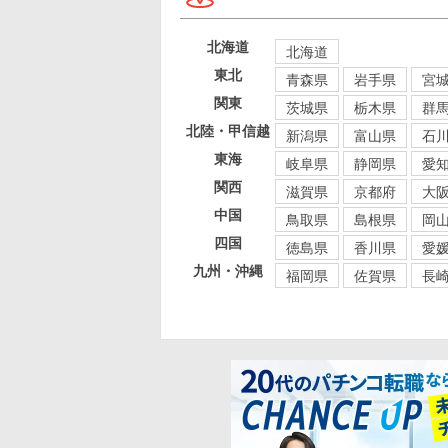
北海道
北海道
東北
青森県
岩手県
宮
関東
茨城県
栃木県
群
北陸・甲信越
新潟県
富山県
石
東海
岐阜県
静岡県
愛
関西
滋賀県
京都府
大
中国
鳥取県
島根県
岡
四国
徳島県
香川県
愛
九州・沖縄
福岡県
佐賀県
長