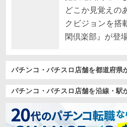
どこか見覚えの
クビジョンを搭
閑倶楽部』が登
パチンコ・パチスロ店舗を都道府県
パチンコ・パチスロ店舗を沿線・駅