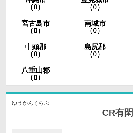
（0）
（0）
宮古島市
南城市
（0）
（0）
中頭郡
島尻郡
（0）
（0）
八重山郡
（0）
ゆうかんくらぶ
CR有閑倶楽