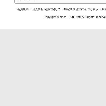
・会員規約
・個人情報保護に関して
・特定商取引法に基づく表示
・規
Copyright © since 1998 DMM All Rights Reserve