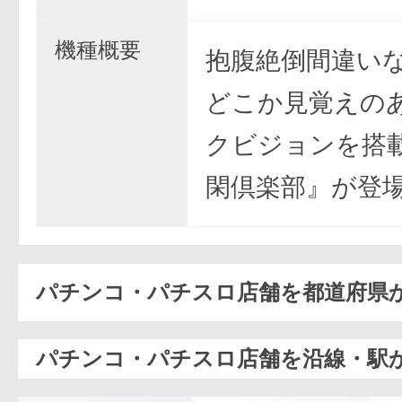
機種概要
抱腹絶倒間違いな
どこか見覚えの
クビジョンを搭
閑倶楽部』が登
パチンコ・パチスロ店舗を都道府県
パチンコ・パチスロ店舗を沿線・駅