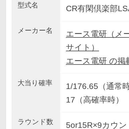
型式名
CR有閑倶楽部LS
メーカー名
エース電研（メ
サイト）
エース電研 の掲
大当り確率
1/176.65（通常時
17（高確率時）
ラウンド数
5or15R×9カウ