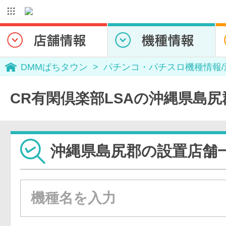
DMMぱちタウン
パチンコ・パチスロ機種情報
CR有閑倶楽部LSAの沖縄県島
沖縄県島尻郡の設置店舗