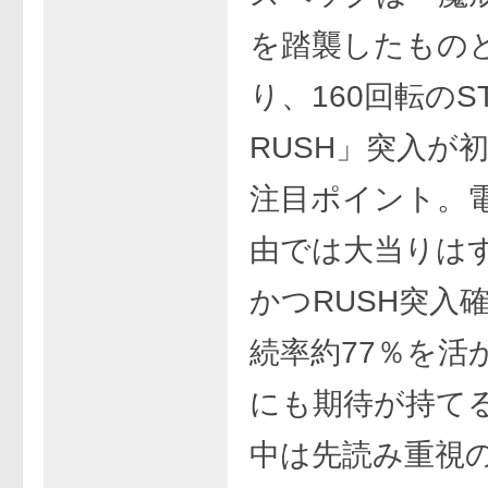
を踏襲したもの
り、160回転のS
RUSH」突入が
注目ポイント。
由では大当りはす
かつRUSH突入
続率約77％を活
にも期待が持てる
中は先読み重視