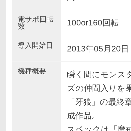
電サポ回転
100or160回転
数
導入開始日
2013年05月20
機種概要
瞬く間にモンス
ズの仲間入りを
「牙狼」の最終
成作品。
スペックは「魔戒