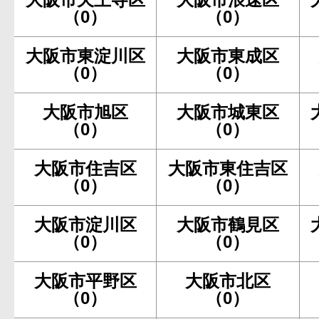
（0）
（0）
大阪市東淀川区
大阪市東成区
（0）
（0）
大阪市旭区
大阪市城東区
（0）
（0）
大阪市住吉区
大阪市東住吉区
（0）
（0）
大阪市淀川区
大阪市鶴見区
（0）
（0）
大阪市平野区
大阪市北区
（0）
（0）