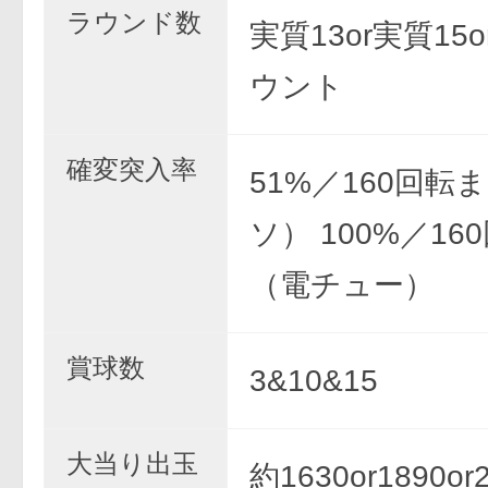
ラウンド数
実質13or実質15o
ウント
確変突入率
51%／160回転
ソ） 100%／16
（電チュー）
賞球数
3&10&15
大当り出玉
約1630or1890or