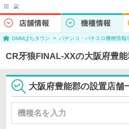
DMMぱちタウン
パチンコ・パチスロ機種情報
CR牙狼FINAL-XXの大阪府豊
大阪府豊能郡の設置店舗