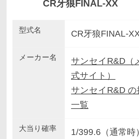
CR牙狼FINAL-XX
型式名
CR牙狼FINAL-X
メーカー名
サンセイR&D（
式サイト）
サンセイR&D 
一覧
大当り確率
1/399.6（通常時）