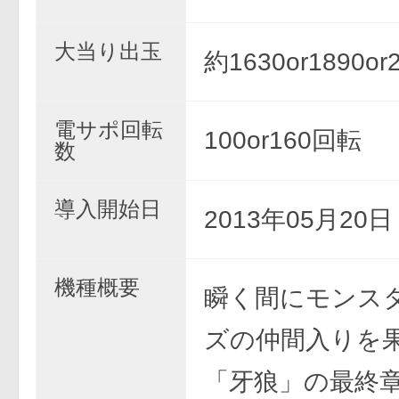
大当り出玉
約1630or1890or
電サポ回転
100or160回転
数
導入開始日
2013年05月20
機種概要
瞬く間にモンス
ズの仲間入りを
「牙狼」の最終