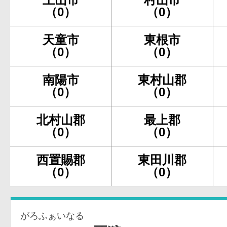
（0）
（0）
天童市
東根市
（0）
（0）
南陽市
東村山郡
（0）
（0）
北村山郡
最上郡
（0）
（0）
西置賜郡
東田川郡
（0）
（0）
がろふぁいなる