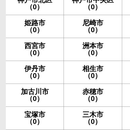
（0）
（0）
姫路市
尼崎市
（0）
（0）
西宮市
洲本市
（0）
（0）
伊丹市
相生市
（0）
（0）
加古川市
赤穂市
（0）
（0）
宝塚市
三木市
（0）
（0）