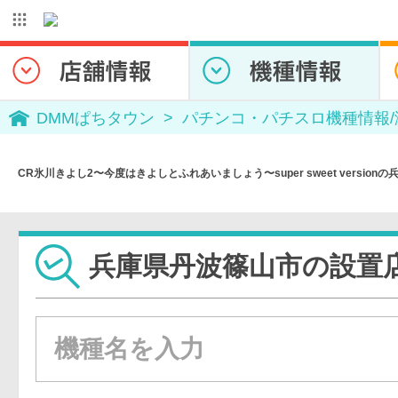
DMMぱちタウン
パチンコ・パチスロ機種情報
CR氷川きよし2〜今度はきよしとふれあいましょう〜super sweet versio
兵庫県丹波篠山市の設置