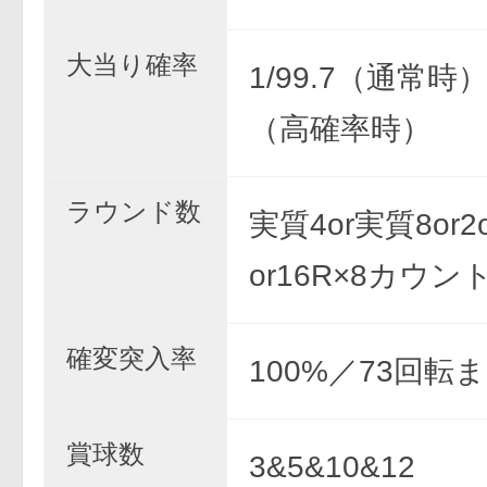
大当り確率
1/99.7（通常時） 
（高確率時）
ラウンド数
実質4or実質8or2or
or16R×8カウン
確変突入率
100%／73回転
賞球数
3&5&10&12