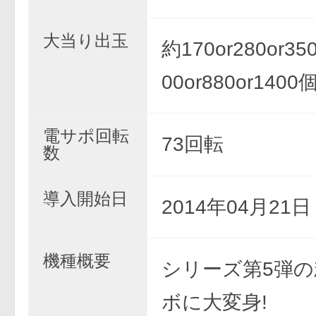
大当り出玉
約170or280or350
00or880or1400
電サポ回転
73回転
数
導入開始日
2014年04月21
機種概要
シリーズ第5弾
ボに大変身!