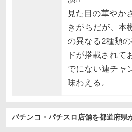
見た目の華やか
きがちだが、本
の異なる2種類
ドが搭載されて
でにない連チャ
味わえる。
パチンコ・パチスロ店舗を都道府県