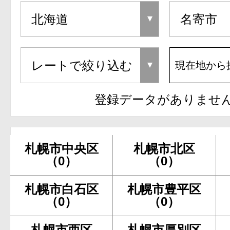
現在地から
登録データがありませ
札幌市中央区
札幌市北区
（0）
（0）
札幌市白石区
札幌市豊平区
（0）
（0）
札幌市西区
札幌市厚別区