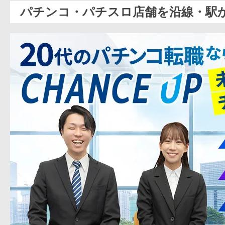
パチンコ・パチスロ店舗を沿線・駅