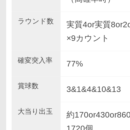
ラウンド数
実質4or実質8or2o
×9カウント
確変突入率
77%
賞球数
3&1&4&10&13
大当り出玉
約170or430or860
1720個