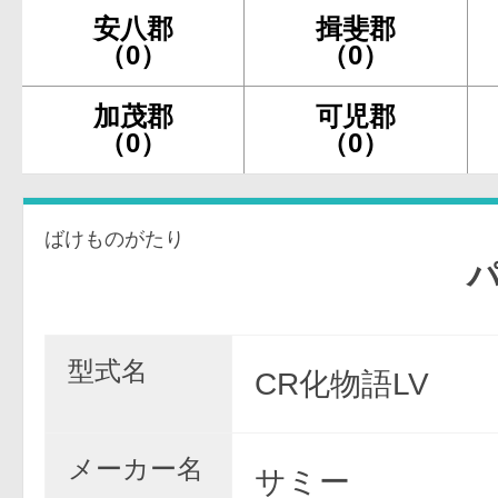
安八郡
揖斐郡
（0）
（0）
加茂郡
可児郡
（0）
（0）
ばけものがたり
パチン
型式名
CR化物語LV
メーカー名
サミー