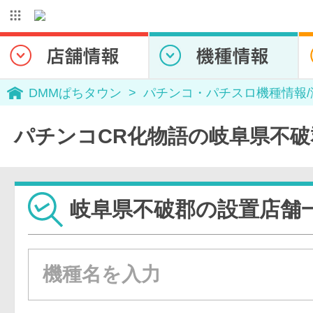
DMMぱちタウン
パチンコ・パチスロ機種情報
パチンコCR化物語の岐阜県不破
岐阜県不破郡の設置店舗