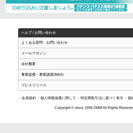
ヘルプ / お問い合わせ
よくある質問・お問い合わせ
メールマガジン
会社概要
事業提携・事業譲渡(M&A)
プレスリリース
・会員規約
・個人情報保護に関して
・特定商取引法に基づく表示
・規
Copyright © since 1998 DMM All Rights Reserve