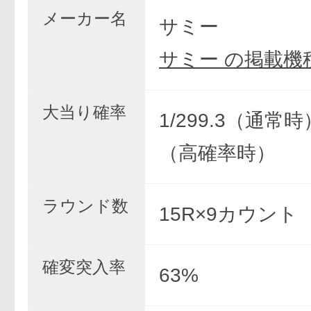
メーカー名
サミー
サミー の掲載機
大当り確率
1/299.3（通常時）
（高確率時）
ラウンド数
15R×9カウント
確変突入率
63%