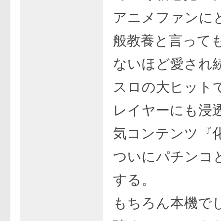
アニメファンに
般教養と言って
ないほど愛され
スロの大ヒット
レイヤーにも浸
気コンテンツ『
ついにパチンコ
する。
もちろん本機で