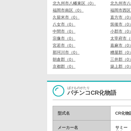
北九州市八幡東区（0）
北九州市八
福岡市南区（0）
福岡市西区
久留米市（0）
直方市（0
八女市（0）
筑後市（0
中間市（0）
小郡市（0
宗像市（0）
太宰府市（
宮若市（0）
嘉麻市（0
那珂川市（0）
糟屋郡（0
朝倉郡（0）
三井郡（0
京都郡（0）
築上郡（0
ばけものがたり
パチンコCR化物語
型式名
CR化物
メーカー名
サミー