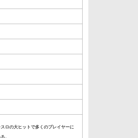
チスロの大ヒットで多くのプレイヤーに
いる。