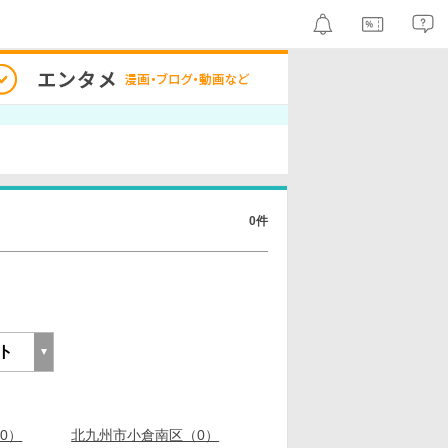
0件
0）
北九州市小倉南区（0）