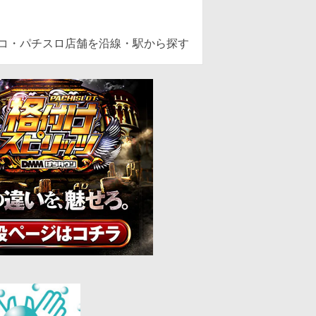
ンコ・パチスロ店舗を沿線・駅から探す