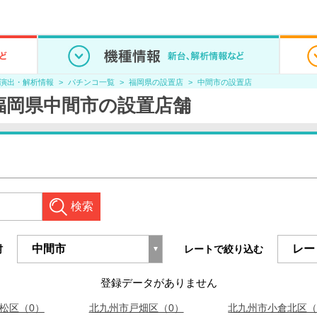
/演出・解析情報
パチンコ一覧
福岡県の設置店
中間市の設置店
福岡県中間市の設置店舗
検索
村
レートで絞り込む
登録データがありません
松区（0）
北九州市戸畑区（0）
北九州市小倉北区（