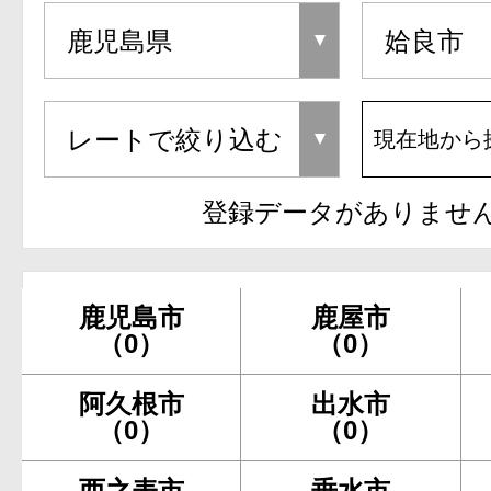
現在地から
登録データがありませ
鹿児島市
鹿屋市
（0）
（0）
阿久根市
出水市
（0）
（0）
西之表市
垂水市