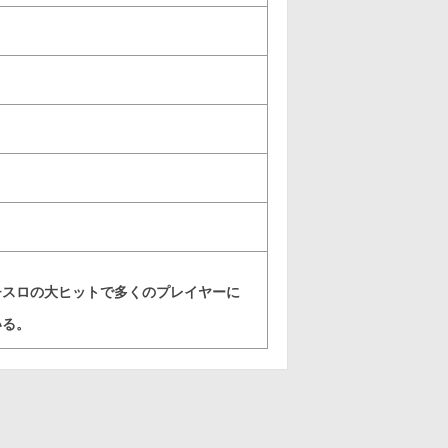
チスロの大ヒットで多くのプレイヤーに
いる。