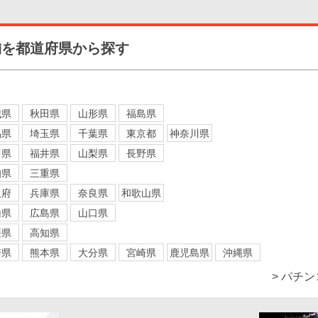
舗を都道府県から探す
城県
秋田県
山形県
福島県
馬県
埼玉県
千葉県
東京都
神奈川県
川県
福井県
山梨県
長野県
知県
三重県
阪府
兵庫県
奈良県
和歌山県
山県
広島県
山口県
媛県
高知県
崎県
熊本県
大分県
宮崎県
鹿児島県
沖縄県
> パチ