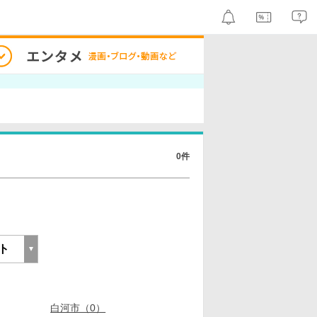
0件
白河市（0）