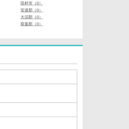
田村市（0）
安達郡（0）
大沼郡（0）
双葉郡（0）