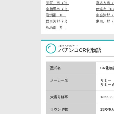
須賀川市（0）
喜多方市（
南相馬市（0）
伊達市（0
岩瀬郡（0）
南会津郡（
西白河郡（0）
東白川郡（
相馬郡（0）
ばけものがたり
パチンコCR化物語
型式名
CR化物
メーカー名
サミー
サミー 
大当り確率
1/299
ラウンド数
15R×