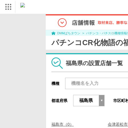
パチンコ・パチスロ機種情報
DMMぱちタウン
パチンコCR化物語の
福島県の設置店舗一覧
機種
都道府県
市区町
福島市（0）
会津若松市