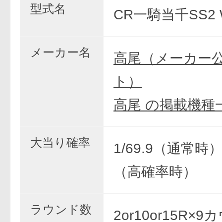
型式名
CR一騎当千SS2 
メーカー名
高尾（メーカー
ト）
高尾 の掲載機種
大当り確率
1/69.9（通常時） 
（高確率時）
ラウンド数
2or10or15R×