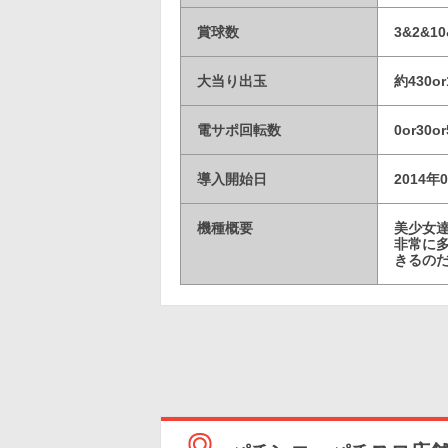
賞球数
3&2&10
大当り出玉
約430or
電サポ回転数
0or30
導入開始日
2014年
機種概要
美少女
非常に
きるのだ