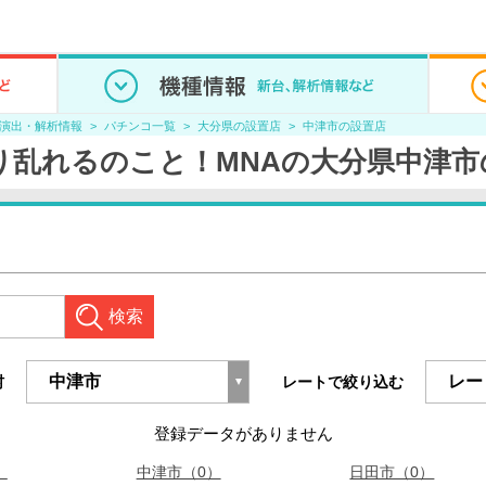
/演出・解析情報
パチンコ一覧
大分県の設置店
中津市の設置店
入り乱れるのこと！MNAの大分県中津
検索
村
レートで絞り込む
登録データがありません
）
中津市（0）
日田市（0）