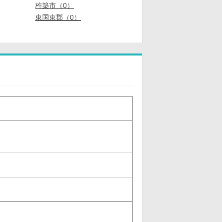
杵築市（0）
東国東郡（0）