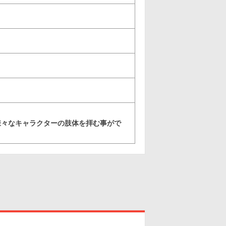
様々なキャラクターの肢体を拝む事がで