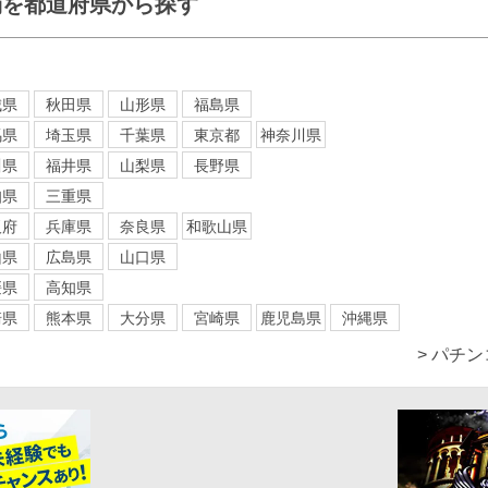
舗を都道府県から探す
城県
秋田県
山形県
福島県
馬県
埼玉県
千葉県
東京都
神奈川県
川県
福井県
山梨県
長野県
知県
三重県
阪府
兵庫県
奈良県
和歌山県
山県
広島県
山口県
媛県
高知県
崎県
熊本県
大分県
宮崎県
鹿児島県
沖縄県
> パチ