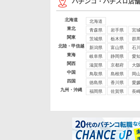
パチンコ・パチスロ店
北海道
北海道
東北
青森県
岩手県
宮
関東
茨城県
栃木県
群
北陸・甲信越
新潟県
富山県
石
東海
岐阜県
静岡県
愛
関西
滋賀県
京都府
大
中国
鳥取県
島根県
岡
四国
徳島県
香川県
愛
九州・沖縄
福岡県
佐賀県
長