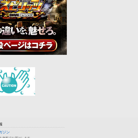
報
ガジン
を無料でお届けします。