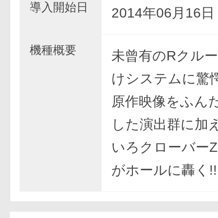
導入開始日
2014年06月16
機種概要
未曾有のRクル
けシステムに驚
原作映像をふん
した演出群に加
いろクローバー
がホールに轟く!!