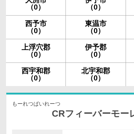
（0）
（0）
西予市
東温市
（0）
（0）
上浮穴郡
伊予郡
（0）
（0）
西宇和郡
北宇和郡
（0）
（0）
もーれつぱいれーつ
CRフィーバーモーレツ宇