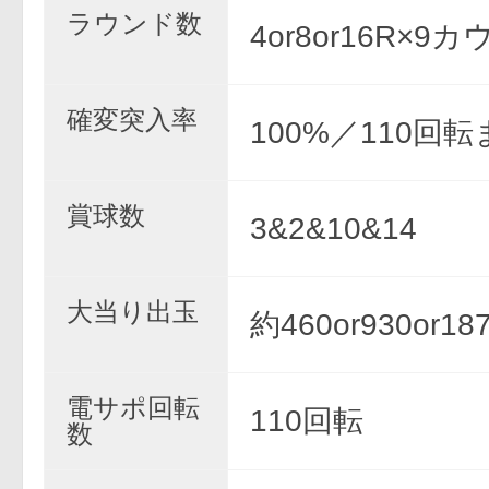
ラウンド数
4or8or16R×9
確変突入率
100%／110回
賞球数
3&2&10&14
大当り出玉
約460or930or18
電サポ回転
110回転
数