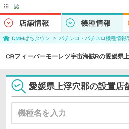
DMMぱちタウン
パチンコ・パチスロ機種情報
CRフィーバーモーレツ宇宙海賊Rの愛媛県
愛媛県上浮穴郡の設置店