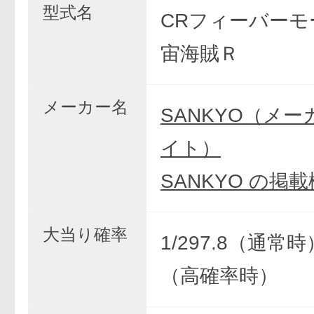
型式名
CRフィーバーモ
宙海賊Ｒ
メーカー名
SANKYO（メ
イト）
SANKYO の掲
大当り確率
1/297.8（通常時）
（高確率時）