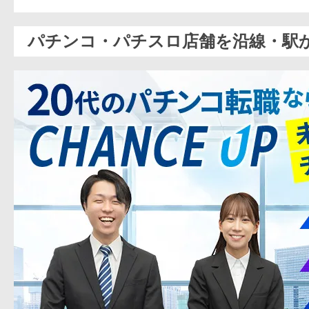
パチンコ・パチスロ店舗を沿線・駅