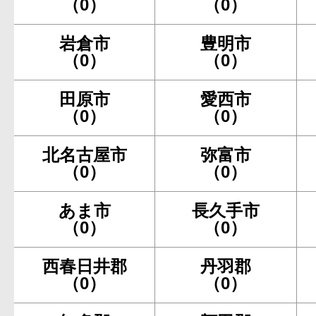
（0）
（0）
岩倉市
豊明市
（0）
（0）
田原市
愛西市
（0）
（0）
北名古屋市
弥富市
（0）
（0）
あま市
長久手市
（0）
（0）
西春日井郡
丹羽郡
（0）
（0）