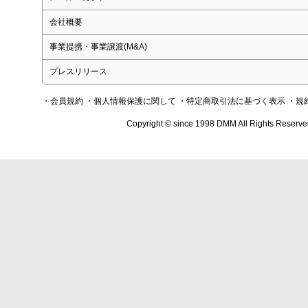
会社概要
事業提携・事業譲渡(M&A)
プレスリリース
・会員規約
・個人情報保護に関して
・特定商取引法に基づく表示
・規
Copyright © since 1998 DMM All Rights Reserve