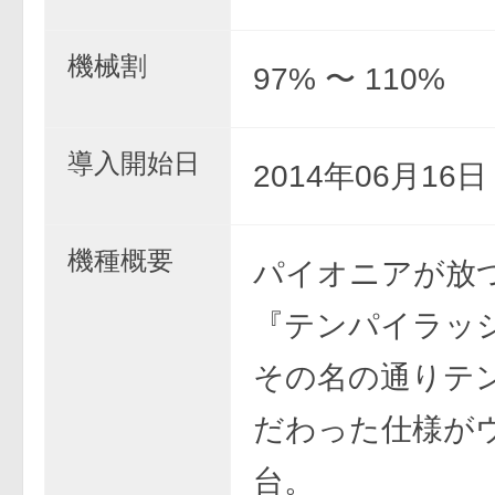
機械割
97% 〜 110%
導入開始日
2014年06月16
機種概要
パイオニアが放
『テンパイラッ
その名の通りテ
だわった仕様が
台。