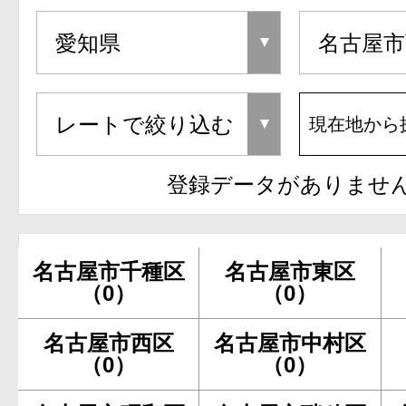
現在地から
登録データがありませ
名古屋市千種区
名古屋市東区
（0）
（0）
名古屋市西区
名古屋市中村区
（0）
（0）