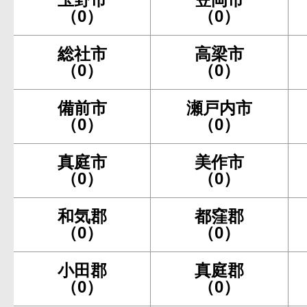
（0）
（0）
総社市
高梁市
（0）
（0）
備前市
瀬戸内市
（0）
（0）
真庭市
美作市
（0）
（0）
和気郡
都窪郡
（0）
（0）
小田郡
真庭郡
（0）
（0）