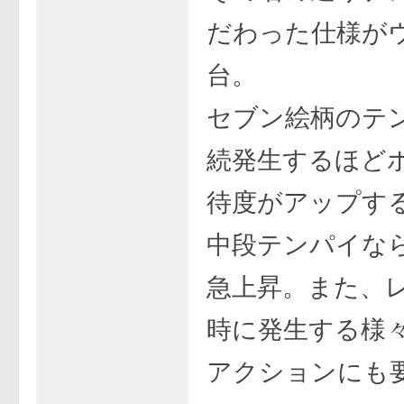
だわった仕様が
台。
セブン絵柄のテ
続発生するほど
待度がアップす
中段テンパイな
急上昇。また、レ
時に発生する様
アクションにも