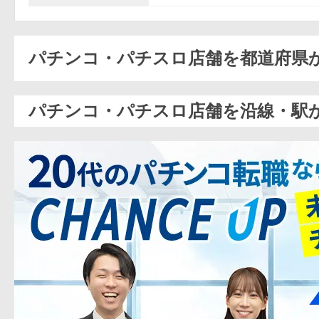
パチンコ・パチスロ店舗を都道府県
パチンコ・パチスロ店舗を沿線・駅