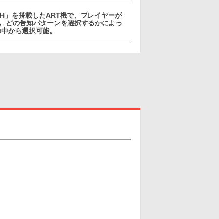
SH」を搭載したART機で、プレイヤーが
る。どの告知パターンを選択するかによっ
の中から選択可能。