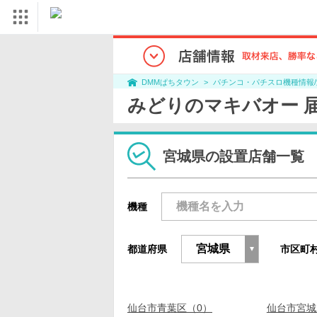
パチンコ・パチスロ機種情報
DMMぱちタウン
みどりのマキバオー 届
宮城県の設置店舗一覧
機種
都道府県
市区町
仙台市青葉区（0）
仙台市宮城