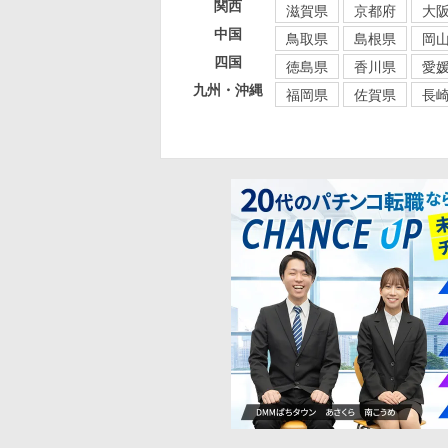
関西
滋賀県
京都府
大
中国
鳥取県
島根県
岡
四国
徳島県
香川県
愛
九州・沖縄
福岡県
佐賀県
長