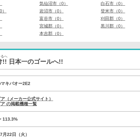
）
気仙沼市（0）
白石市（0）
0）
岩沼市（0）
登米市（0）
）
富谷市（0）
刈田郡（0）
）
宮城郡（0）
黒川郡（0）
）
本吉郡（0）
ーるへ
!! 日本一のゴールへ!!
マキバオー2E2
ピア（メーカー公式サイト）
ア の掲載機種一覧
〜 113.3%
07月22日（火）