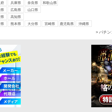
阪府
兵庫県
奈良県
和歌山県
山県
広島県
山口県
媛県
高知県
崎県
熊本県
大分県
宮崎県
鹿児島県
沖縄県
> パチ