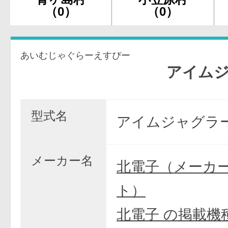
（0）
（0）
あいむじゃぐらーえすぴー
アイムジャグラ
型式名
アイムジャグラー
メーカー名
北電子（メーカ
ト）
北電子 の掲載機