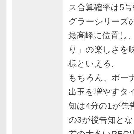
ス合算確率は5
グラーシリーズ
最高峰に位置し
り」の楽しさを
様といえる。
もちろん、ボー
出玉を増やすタ
知は4分の1が先
の3が後告知と
差の大きいREG