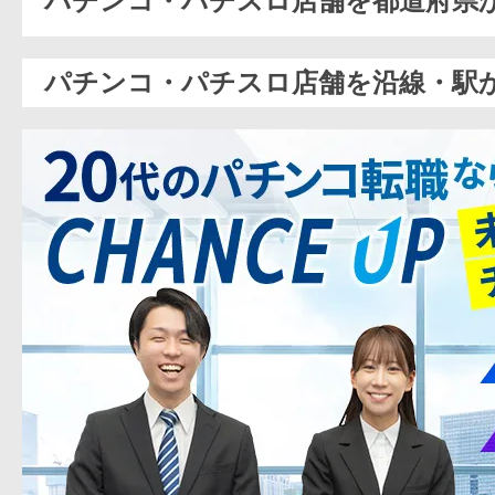
パチンコ・パチスロ店舗を都道府県
パチンコ・パチスロ店舗を沿線・駅