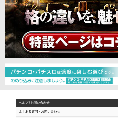
ヘルプ / お問い合わせ
よくある質問・お問い合わせ