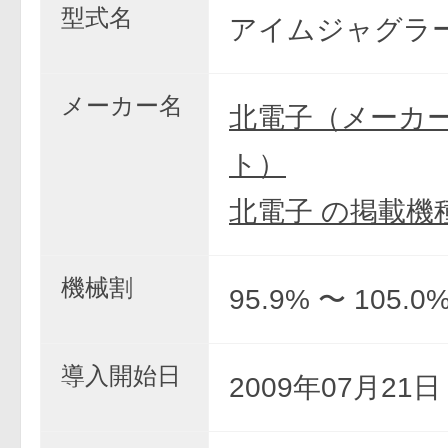
型式名
アイムジャグラー
メーカー名
北電子（メーカ
ト）
北電子 の掲載機
機械割
95.9% 〜 105.0
導入開始日
2009年07月21