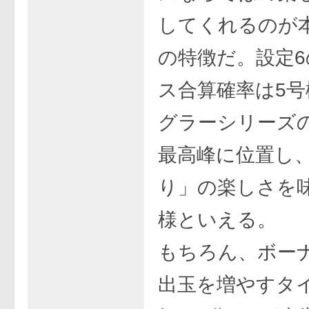
してくれるのが
の特徴だ。設定
ス合算確率は5
グラーシリーズ
最高峰に位置し
り」の楽しさを
様といえる。
もちろん、ボー
出玉を増やすタ