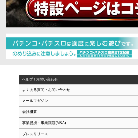
ヘルプ / お問い合わせ
よくある質問・お問い合わせ
メールマガジン
会社概要
事業提携・事業譲渡(M&A)
プレスリリース