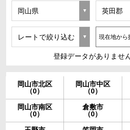
現在地から
登録データがありませ
岡山市北区
岡山市中区
（0）
（0）
岡山市南区
倉敷市
（0）
（0）
玉野市
笠岡市