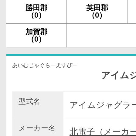
勝田郡
英田郡
（0）
（0）
加賀郡
（0）
あいむじゃぐらーえすぴー
アイムジャグ
型式名
アイムジャグラー
メーカー名
北電子（メーカ