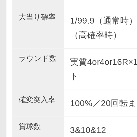
大当り確率
1/99.9（通常時） 
（高確率時）
ラウンド数
実質4or4or16R
ト
確変突入率
100%／20回転
賞球数
3&10&12