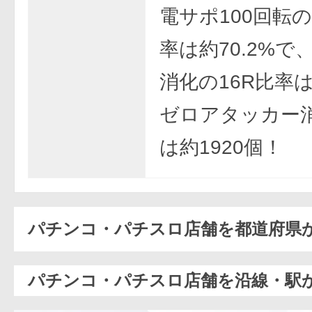
電サポ100回転
率は約70.2%で
消化の16R比率は
ゼロアタッカー消
は約1920個！
パチンコ・パチスロ店舗を都道府県
パチンコ・パチスロ店舗を沿線・駅