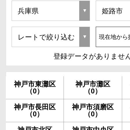
現在地から
登録データがありませ
神戸市東灘区
神戸市灘区
（0）
（0）
神戸市長田区
神戸市須磨区
（0）
（0）
神戸市北区
神戸市中央区