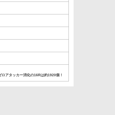
ゼロアタッカー消化の16Rは約1920個！