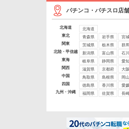
パチンコ・パチスロ店
北海道
北海道
東北
青森県
岩手県
宮
関東
茨城県
栃木県
群
北陸・甲信越
新潟県
富山県
石
東海
岐阜県
静岡県
愛
関西
滋賀県
京都府
大
中国
鳥取県
島根県
岡
四国
徳島県
香川県
愛
九州・沖縄
福岡県
佐賀県
長