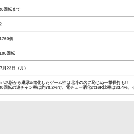
／20回転まで
2
1760個
r100回転
07月22日（月）
ハネ版から継承&進化したゲーム性は北斗の名に恥じぬ一撃長打も!!
00回転の連チャン率は約70.2%で、電チュー消化の16R比率は33.4%、