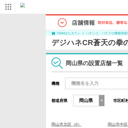
パチンコ・パチスロ機種情報
DMMぱちタウン
デジハネCR蒼天の拳
岡山県の設置店舗一覧
機種
都道府県
市区町
岡山市北区（0）
岡山市中区