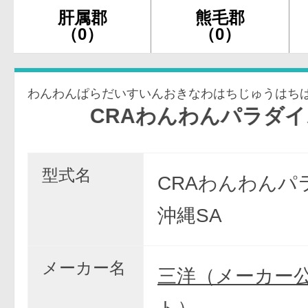
肝属郡
熊毛郡
（0）
（0）
わんわんぱらだいすいんおきなわはちじゅうはち
CRAわんわんパラダイスIN沖
型式名
CRAわんわんパ
沖縄SA
メーカー名
三洋（メーカー