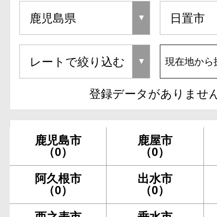
現在地から
登録データがありませ
鹿児島市
鹿屋市
（0）
（0）
阿久根市
出水市
（0）
（0）
西之表市
垂水市