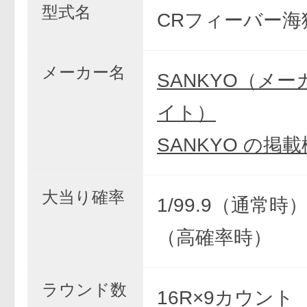
型式名
CRフィーバー海
メーカー名
SANKYO（メ
イト）
SANKYO の掲
大当り確率
1/99.9（通常時） 
（高確率時）
ラウンド数
16R×9カウント