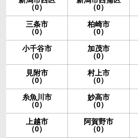
（0）
（0）
三条市
柏崎市
（0）
（0）
小千谷市
加茂市
（0）
（0）
見附市
村上市
（0）
（0）
糸魚川市
妙高市
（0）
（0）
上越市
阿賀野市
（0）
（0）