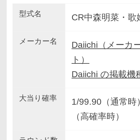
型式名
CR中森明菜・歌
メーカー名
Daiichi（メー
ト）
Daiichi の掲載
大当り確率
1/99.90（通常時）
（高確率時）