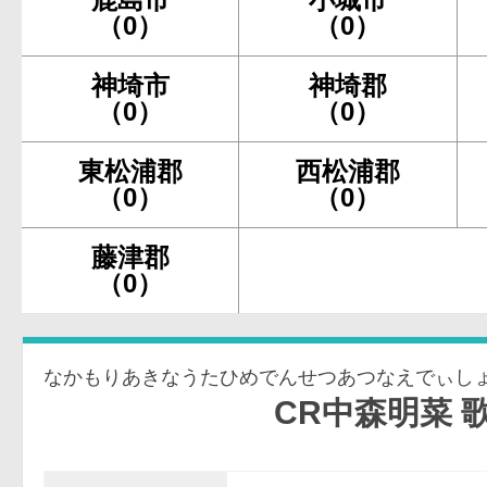
（0）
（0）
神埼市
神埼郡
（0）
（0）
東松浦郡
西松浦郡
（0）
（0）
藤津郡
（0）
なかもりあきなうたひめでんせつあつなえでぃし
CR中森明菜 歌姫伝説