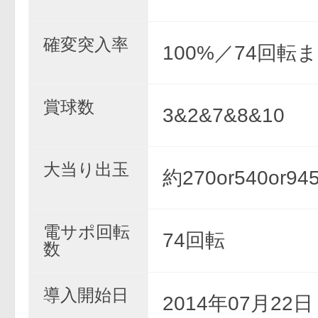
確変突入率
100%／74回転
賞球数
3&2&7&8&10
大当り出玉
約270or540or94
電サポ回転
74回転
数
導入開始日
2014年07月22