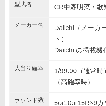
型式名
CR中森明菜・歌
メーカー名
Daiichi（メー
ト）
Daiichi の掲載
大当り確率
1/99.90（通常時）
（高確率時）
ラウンド数
5or10or15R×