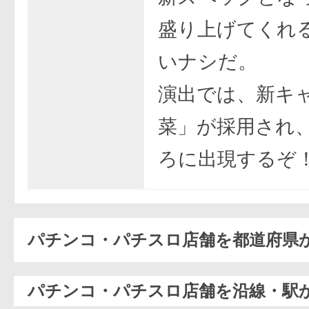
盛り上げてくれ
いナシだ。
演出では、新キ
菜」が採用され
ろに出現するぞ
パチンコ・パチスロ店舗を都道府県
パチンコ・パチスロ店舗を沿線・駅