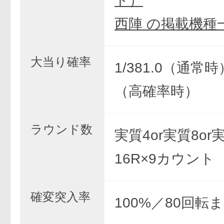
ト）
西陣 の掲載機種
大当り確率
1/381.0（通常時）
（高確率時）
ラウンド数
実質4or実質8or実
16R×9カウント
確変突入率
100%／80回転