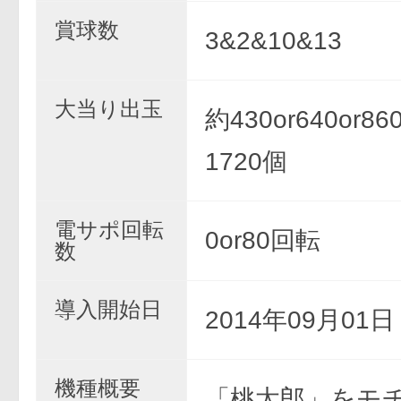
賞球数
3&2&10&13
大当り出玉
約430or640or860
1720個
電サポ回転
0or80回転
数
導入開始日
2014年09月01
機種概要
「桃太郎」をモ