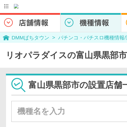
DMMぱちタウン
パチンコ・パチスロ機種情報
リオパラダイスの富山県黒部市
富山県黒部市の設置店舗