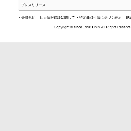
プレスリリース
・会員規約
・個人情報保護に関して
・特定商取引法に基づく表示
・規
Copyright © since 1998 DMM All Rights Reserve