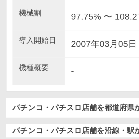
機械割
97.75% 〜 108.
導入開始日
2007年03月05
機種概要
-
パチンコ・パチスロ店舗を都道府県
パチンコ・パチスロ店舗を沿線・駅