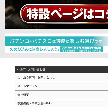
ヘルプ / お問い合わせ
よくある質問・お問い合わせ
メールマガジン
会社概要
事業提携・事業譲渡(M&A)